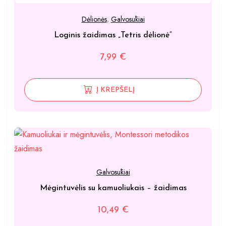
Dėlionės
,
Galvosūkiai
Loginis žaidimas „Tetris dėlionė“
7,99
€
Į KREPŠELĮ
Galvosūkiai
Mėgintuvėlis su kamuoliukais – žaidimas
10,49
€