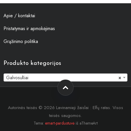
Apie / kontaktai
Pristatymas ir apmokėjimas
Grąžinimo politika
Produkto kategorijos
Galvosūkiai
×
Autorinės teisės © 2026 Lavinamieji žaislai : Elfų ratas. Visos
teisės saugomos.
Tema:
emart-parduotuvė
iš aThemeArt