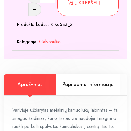
kiekis:
Į KREPŠELĮ
Magnetinis
labirintas
Produkto kodas:
KIK6533_2
„Varlė“
Kategorija:
Galvosūkiai
Aprašymas
Papildoma informacija
Varlytėje uždarytas metalinių kamuoliukų labirintas – tai
smagus žaidimas, kurio tikslas yra naudojant magneto
rašiklį perkelti spalvotus kamuoliukus į centrą. Be to,