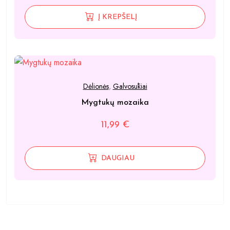
Į KREPŠELĮ
Dėlionės
,
Galvosūkiai
Mygtukų mozaika
11,99
€
DAUGIAU