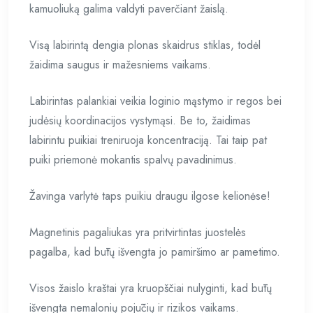
kamuoliuką galima valdyti paverčiant žaislą.
Visą labirintą dengia plonas skaidrus stiklas, todėl
žaidima saugus ir mažesniems vaikams.
Labirintas palankiai veikia loginio mąstymo ir regos bei
judėsių koordinacijos vystymąsi. Be to, žaidimas
labirintu puikiai treniruoja koncentraciją. Tai taip pat
puiki priemonė mokantis spalvų pavadinimus.
Žavinga varlytė taps puikiu draugu ilgose kelionėse!
Magnetinis pagaliukas yra pritvirtintas juostelės
pagalba, kad būtų išvengta jo pamiršimo ar pametimo.
Visos žaislo kraštai yra kruopščiai nulyginti, kad būtų
išvengta nemalonių pojūčių ir rizikos vaikams.