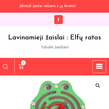
Praleisti
Įdomūs žaislai vaikams ir jų tėvams!
iki
turinio
Lavinamieji žaislai : Elfų ratas
Tobulėti žaidžiant
0