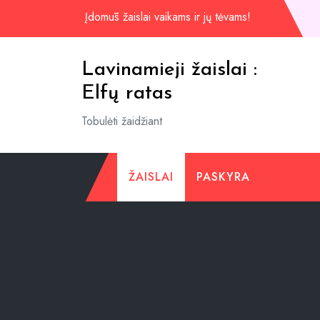
Praleisti
Įdomūs žaislai vaikams ir jų tėvams!
iki
turinio
Lavinamieji žaislai :
Elfų ratas
Tobulėti žaidžiant
ŽAISLAI
PASKYRA