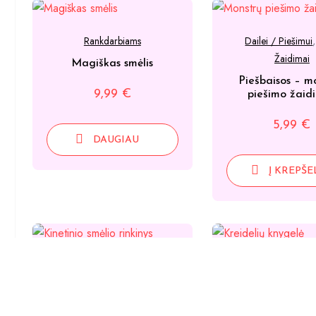
Rankdarbiams
Dailei / Piešimui
Žaidimai
Magiškas smėlis
Piešbaisos – m
9,99
€
piešimo žaid
5,99
€
DAUGIAU
Į KREPŠE
Rankdarbiams
Dailei / Piešimui
,
K
Kinetinio smėlio rinkinys
Kelioninė krei
užrašinė-kny