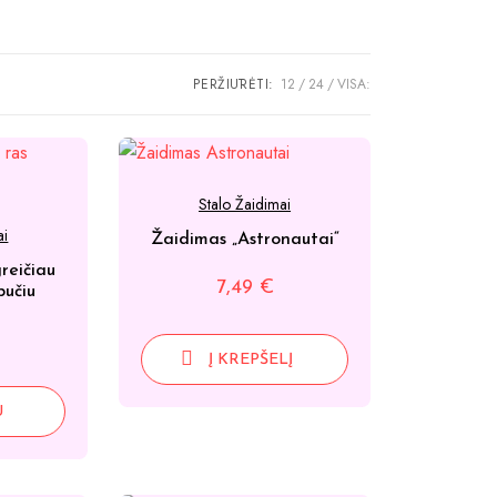
PERŽIŪRĖTI:
12
24
VISA:
Stalo Žaidimai
ai
Žaidimas „Astronautai“
reičiau
7,49
€
bučiu
Į KREPŠELĮ
U