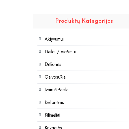
Produktų Kategorijos
Aktyvumui
Dailei / piešimui
Dėlionės
Galvosūkiai
Įvairūs žaislai
Kelionėms
Kilimėliai
Knygelės