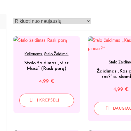
Kelionėms
,
Stalo Žaidimai
Stalo Žaidim
Stalo žaidimas „Misz
Masz“ (Rask porą)
Žaidimas „Kas g
ras?“ su skam
4,99
€
4,99
€
Į KREPŠELĮ
DAUGIA