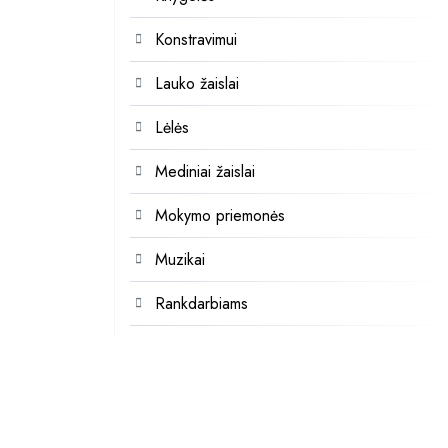
Konstravimui
Lauko žaislai
Lėlės
Mediniai žaislai
Mokymo priemonės
Muzikai
Rankdarbiams
Rūšiavimo žaidimai
Stalo žaidimai