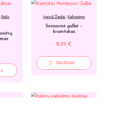
,
Stalo
Įvairūs Žaislai
,
Kelionėms
Sensorinė gulbė –
kramtukas
onstrų
imas
8,59
€
DAUGIAU
LĮ
elionėms
Įvairūs Žaislai
delių
gelė
Balionių paleidėjas ir