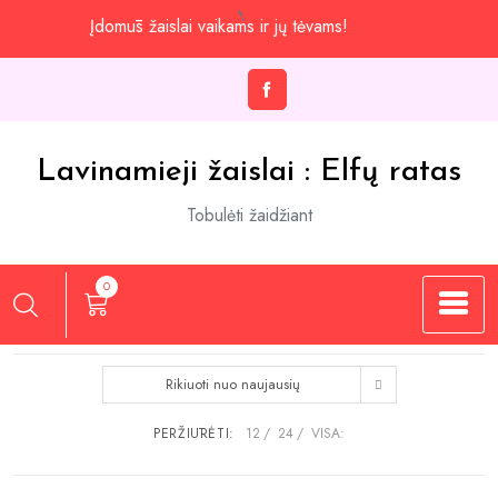
Praleisti
Įdomūs žaislai vaikams ir jų tėvams!
iki
turinio
Lavinamieji žaislai : Elfų ratas
Tobulėti žaidžiant
0
Rikiuoti nuo naujausių
PERŽIŪRĖTI:
12
24
VISA: