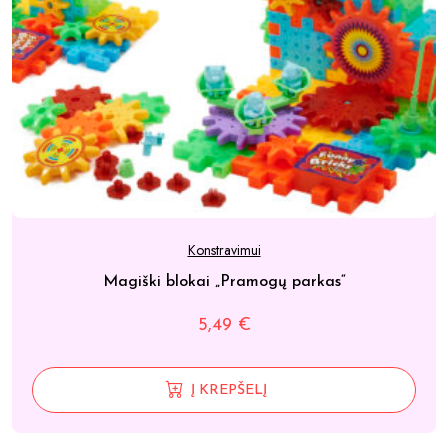
Konstravimui
Magiški blokai „Pramogų parkas“
5,49
€
Į KREPŠELĮ