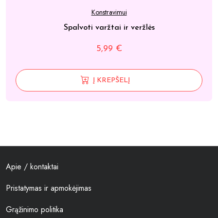
Konstravimui
Spalvoti varžtai ir veržlės
5,99
€
Į KREPŠELĮ
Apie / kontaktai
Pristatymas ir apmokėjimas
Grąžinimo politika