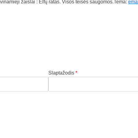
inamieji žaislai : Elfų ratas. Visos teisės saugomos.
Tema:
emar
Privalomas
Slaptažodis
*