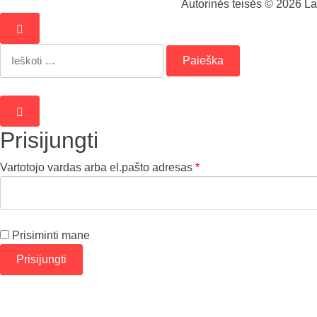
Autorinės teisės © 2026 Lav
Ieškoti:
Prisijungti
Privalomas
Vartotojo vardas arba el.pašto adresas
*
Prisiminti mane
Prisijungti