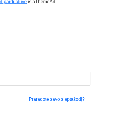
t-parduotuvė
iš aThemeArt
Praradote savo slaptažodį?