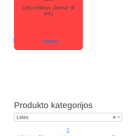
Lėlių rinkinys „Šeima“ (6
vnt.)
4,99
€
Į krepšelį
Produkto kategorijos
Lėlės
×