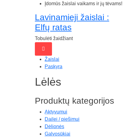
Praleisti
Įdomūs žaislai vaikams ir jų tėvams!
iki
Lavinamieji žaislai :
turinio
Elfų ratas
Tobulėti žaidžiant
Žaislai
Paskyra
Lėlės
Produktų kategorijos
Aktyvumui
Dailei / piešimui
Dėlionės
Galvosūkiai