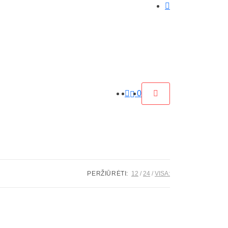
0
PERŽIŪRĖTI:
12
24
VISA: