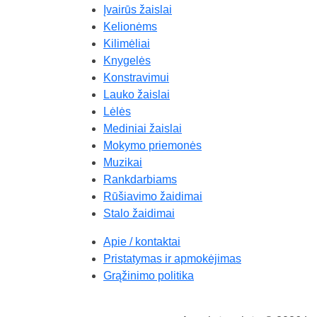
Įvairūs žaislai
Kelionėms
Kilimėliai
Knygelės
Konstravimui
Lauko žaislai
Lėlės
Mediniai žaislai
Mokymo priemonės
Muzikai
Rankdarbiams
Rūšiavimo žaidimai
Stalo žaidimai
Apie / kontaktai
Pristatymas ir apmokėjimas
Grąžinimo politika