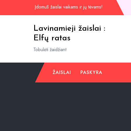
Praleisti
Įdomūs žaislai vaikams ir jų tėvams!
iki
turinio
Lavinamieji žaislai :
Elfų ratas
Tobulėti žaidžiant
ŽAISLAI
PASKYRA