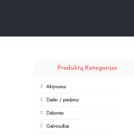
Produktų Kategorijos
Aktyvumui
Dailei / piešimui
Dėlionės
Galvosūkiai