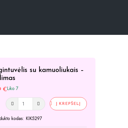
intuvėlis su kamuoliukais –
dimas
Liko 7
49
€
produkto
Į KREPŠELĮ
kiekis:
Mėgintuvėlis
dukto kodas:
KIK5297
su