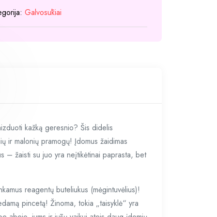
kamuoliukais
egorija:
Galvosūkiai
-
žaidimas
aizduoti kažką geresnio? Šis didelis
omių ir malonių pramogų! Įdomus žaidimas
 – žaisti su juo yra neįtikėtinai paprasta, bet
 tinkamus reagentų buteliukus (mėgintuvėlius)!
edamą pincetą! Žinoma, tokia „taisyklė“ yra
be abejo, jums ir jūsų vaikui ateis daug įdomių