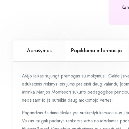
Kat
Aprašymas
Papildoma informacija
Atėjo laikas sujungti pramogas su mokymusi! Galite įsiv
edukacinis rinkinys leis jums praleisti daug valandų įd
atitinka Marijos Montesori sukurto pedagogikos principus
nepaisant to jis suteikia daug mokomojo vertės!
Pagrindinis žaidimo tikslas yra suskirstyti kamuoliukus į
Vaikas tai gali padaryti rankomis arba naudodamas prid
tik pasiūlymas! Vienintelis apribojimas bus vaizduotė – 