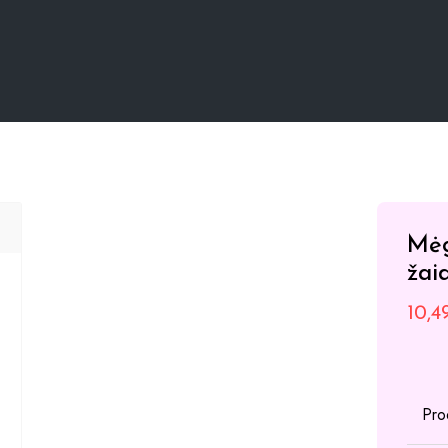
Mėg
žai
10,
Pro