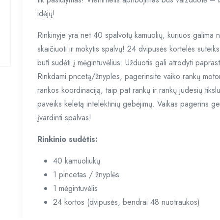
idėjų!
Rinkinyje yra net 40 spalvotų kamuolių, kuriuos galima ne 
skaičiuoti ir mokytis spalvų! 24 dvipusės kortelės suteik
būti sudėti į mėgintuvėlius. Užduotis gali atrodyti paprasta
Rinkdami pncetą/žnyples, pagerinsite vaiko rankų motori
rankos koordinaciją, taip pat rankų ir rankų judesių tiksl
paveiks keletą intelektinių gebėjimų. Vaikas pagerins gebė
įvardinti spalvas!
Rinkinio sudėtis:
40 kamuoliukų
1 pincetas / žnyplės
1 mėgintuvėlis
24 kortos (dvipusės, bendrai 48 nuotraukos)