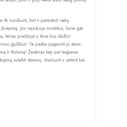
tik surūšiuoti, bet ir paskatinti vaiką
s įkvėpimą. Jos vaizduoja modelius, kurie gali
, tačiau pradžioje ji tikrai bus iššūkis!
nius įgūdžius! Tai padės pagerinti jo akies-
umą ir tikslumą! Žaidimas taip pat teigiamai
jimą sutelkti dėmesį, skaičiuoti ir atskirti bei