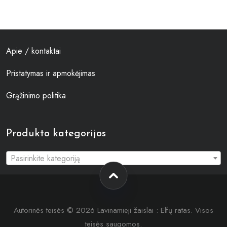
Apie / kontaktai
Pristatymas ir apmokėjimas
Grąžinimo politika
Produkto kategorijos
Pasirinkite kategoriją
Autorinės teisės © 2026 Lavinamieji žaislai : Elfų ratas. Visos
teisės saugomos.