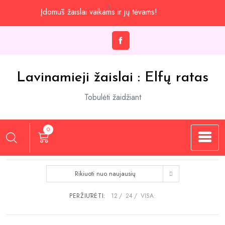
Praleisti
Įdomūs žaislai vaikams ir jų tėvams!
iki
turinio
Lavinamieji žaislai : Elfų ratas
Tobulėti žaidžiant
0
Rikiuoti nuo naujausių
PERŽIŪRĖTI:
12
24
VISA: