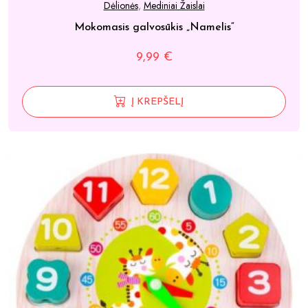
Dėlionės
,
Mediniai Žaislai
Mokomasis galvosūkis „Namelis“
9,99
€
Į KREPŠELĮ