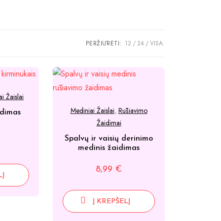
PERŽIŪRĖTI:
12
24
VISA:
i Žaislai
Mediniai Žaislai
,
Rūšiavimo
idimas
Žaidimai
Spalvų ir vaisių derinimo
medinis žaidimas
8,99
€
LĮ
Į KREPŠELĮ