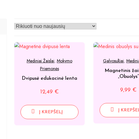
Mediniai Žaislai
,
Mokymo
Galvosūkiai
,
Medinia
Priemonės
Magnetinis ža
„Obuolys“
Dvipusė edukacinė lenta
9,99
€
12,49
€
Į KREPŠE
Į KREPŠELĮ