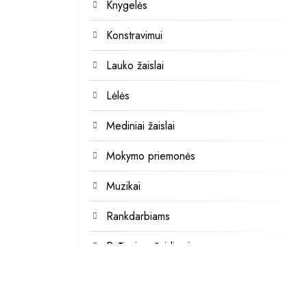
Knygelės
Konstravimui
Lauko žaislai
Lėlės
Mediniai žaislai
Mokymo priemonės
Muzikai
Rankdarbiams
Rūšiavimo žaidimai
Stalo žaidimai