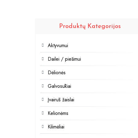
Produktų Kategorijos
Aktyvumui
Dailei / piešimui
Dėlionės
Galvosūkiai
Įvairūs žaislai
Kelionėms
Kilimėliai