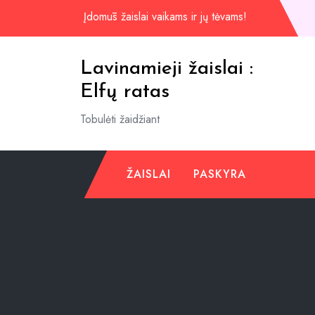
Praleisti
Įdomūs žaislai vaikams ir jų tėvams!
iki
turinio
Lavinamieji žaislai :
Elfų ratas
Tobulėti žaidžiant
ŽAISLAI
PASKYRA