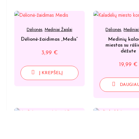
Dėlionės
,
Mediniai Žaislai
Dėlionės
,
Mediniai
Dėlionė-žaidimas „Medis“
Medinių kala
miestas su rūš
dėžute
3,99
€
19,99
€
Į KREPŠELĮ
DAUGIA
Dėlionės
,
Mediniai
Mediniai Žaislai
Mediniai lėlių 