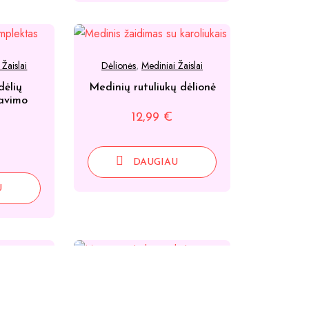
 Žaislai
Dėlionės
,
Mediniai Žaislai
dėlių
Medinių rutuliukų dėlionė
iavimo
12,99
€
DAUGIAU
U
 Žaislai
Dėlionės
,
Mediniai Žaislai
namelio
Mediniai Montessori