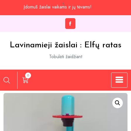
Praleisti
Įdomūs žaislai vaikams ir jų tėvams!
iki
turinio
Lavinamieji žaislai : Elfų ratas
Tobulėti žaidžiant
0