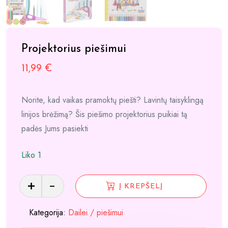
Projektorius piešimui
11,99
€
Norite, kad vaikas pramoktų piešti? Lavintų taisyklingą
linijos brėžimą? Šis piešimo projektorius puikiai tą
padės Jums pasiekti
Liko 1
produkto
Į KREPŠELĮ
kiekis:
Projektorius
Kategorija:
Dailei / piešimui
piešimui