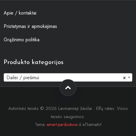
Apie / kontaktai
Pristatymas ir apmokėjimas
Grąžinimo politika
Produkto kategorijos
Dailei / piešimui
×
Autorinės teisės © 2026 Lavinamieji žaislai : Elfų ratas. Visos
teisės saugomos.
Tema:
emart-parduotuvė
iš aThemeArt