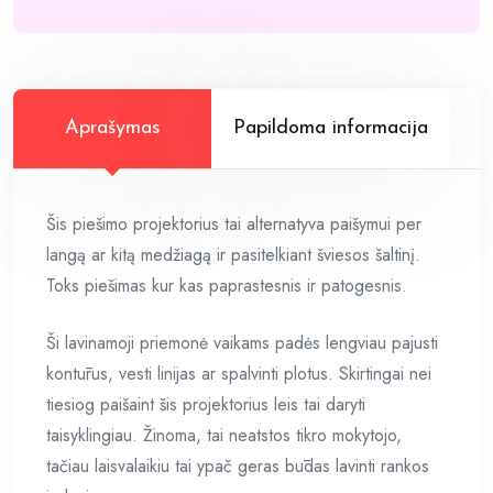
Aprašymas
Papildoma informacija
Šis piešimo projektorius tai alternatyva paišymui per
langą ar kitą medžiagą ir pasitelkiant šviesos šaltinį.
Toks piešimas kur kas paprastesnis ir patogesnis.
Ši lavinamoji priemonė vaikams padės lengviau pajusti
kontūrus, vesti linijas ar spalvinti plotus. Skirtingai nei
tiesiog paišaint šis projektorius leis tai daryti
taisyklingiau. Žinoma, tai neatstos tikro mokytojo,
tačiau laisvalaikiu tai ypač geras būdas lavinti rankos