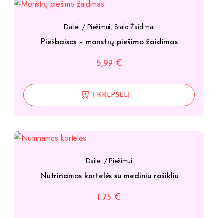
Dailei / Piešimui
,
Stalo Žaidimai
Piešbaisos – monstrų piešimo žaidimas
5,99
€
Į KREPŠELĮ
Dailei / Piešimui
Nutrinamos kortelės su mediniu rašikliu
1,75
€