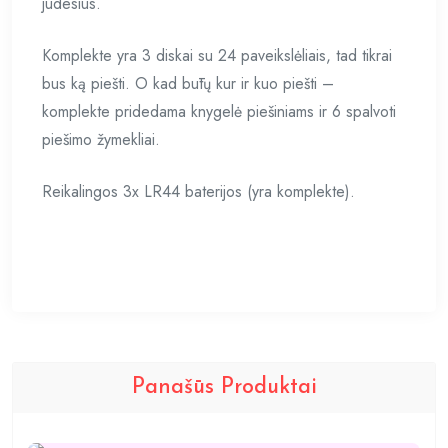
judesius.
Komplekte yra 3 diskai su 24 paveikslėliais, tad tikrai
bus ką piešti. O kad būtų kur ir kuo piešti –
komplekte pridedama knygelė piešiniams ir 6 spalvoti
piešimo žymekliai.
Reikalingos 3x LR44 baterijos (yra komplekte).
Panašūs Produktai