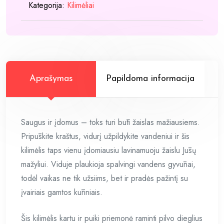
Kategorija:
Kilimėliai
Aprašymas
Papildoma informacija
Saugus ir įdomus – toks turi būti žaislas mažiausiems.
Pripūskite kraštus, vidurį užpildykite vandeniui ir šis
kilimėlis taps vienu įdomiausiu lavinamuoju žaislu Jūsų
mažyliui. Viduje plaukioja spalvingi vandens gyvūnai,
todėl vaikas ne tik užsiims, bet ir pradės pažintį su
įvairiais gamtos kūriniais.
Šis kilimėlis kartu ir puiki priemonė raminti pilvo dieglius