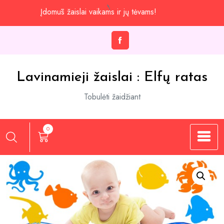
Praleisti
Įdomūs žaislai vaikams ir jų tėvams!
iki
turinio
Lavinamieji žaislai : Elfų ratas
Tobulėti žaidžiant
0