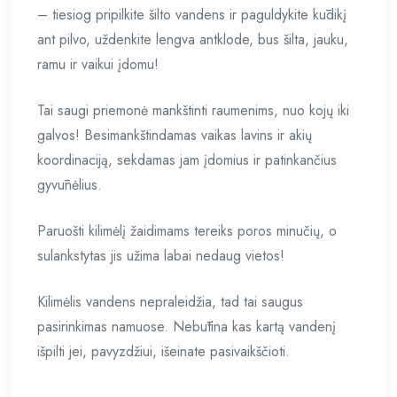
– tiesiog pripilkite šilto vandens ir paguldykite kūdikį
ant pilvo, uždenkite lengva antklode, bus šilta, jauku,
ramu ir vaikui įdomu!
Tai saugi priemonė mankštinti raumenims, nuo kojų iki
galvos! Besimankštindamas vaikas lavins ir akių
koordinaciją, sekdamas jam įdomius ir patinkančius
gyvūnėlius.
Paruošti kilimėlį žaidimams tereiks poros minučių, o
sulankstytas jis užima labai nedaug vietos!
Kilimėlis vandens nepraleidžia, tad tai saugus
pasirinkimas namuose. Nebūtina kas kartą vandenį
išpilti jei, pavyzdžiui, išeinate pasivaikščioti.